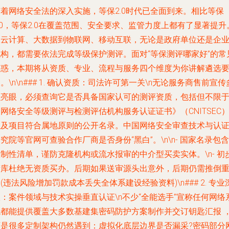
随着网络安全法的深入实施，等保2.0时代已全面到来。相比等保
.0，等保2.0在覆盖范围、安全要求、监管力度上都有了显著提升
从云计算、大数据到物联网、移动互联，无论是政府单位还是企
机构，都需要依法完成等级保护测评。面对“等保测评哪家好”的常
疑惑，本期将从资质、专业、流程与服务四个维度为你讲解遴选
。\n\n### 1. 确认资质：司法许可第一关\n无论服务商售前宣传
么亮眼，必须查询它是否具备国家认可的测评资质，包括但不限
网络安全等级测评与检测评估机构服务认证证书》（CNITSEC
以及项目符合属地原则的公开名录。中国网络安全审查技术与认
究院等官网可查验合作厂商是否身份“黑白”。\n\n- 国家名录包含
制性清单，谨防克隆机构或流水报审的中介型买卖实体。\n- 初
筛库杜绝无资质买办。后期如果送审源头出意外，后期仍需推倒
(违法风险增加罚款成本丢失全体系建设经验资料)\n### 2. 专业
：案件领域与技术实操垂直认证\n不少“全能选手”宣称任何网络
统都能提供覆盖大多数基建集密码防护方案制作并交订钥匙汇报 
可是很多定制架构仍然遇到：虚拟化底层边界是否漏采?密码部分