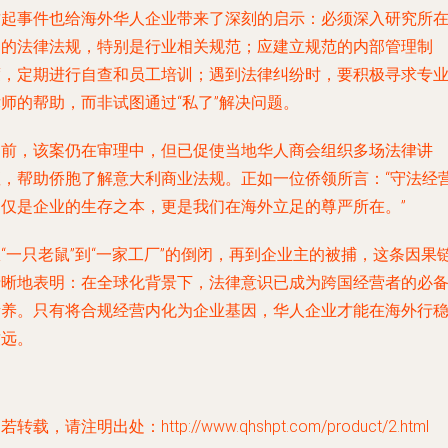
这起事件也给海外华人企业带来了深刻的启示：必须深入研究所
国的法律法规，特别是行业相关规范；应建立规范的内部管理制
度，定期进行自查和员工培训；遇到法律纠纷时，要积极寻求专
师的帮助，而非试图通过“私了”解决问题。
目前，该案仍在审理中，但已促使当地华人商会组织多场法律讲
座，帮助侨胞了解意大利商业法规。正如一位侨领所言：“守法经
不仅是企业的生存之本，更是我们在海外立足的尊严所在。”
“一只老鼠”到“一家工厂”的倒闭，再到企业主的被捕，这条因果
清晰地表明：在全球化背景下，法律意识已成为跨国经营者的必
素养。只有将合规经营内化为企业基因，华人企业才能在海外行
致远。
若转载，请注明出处：http://www.qhshpt.com/product/2.html