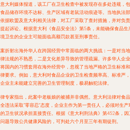
据意大利媒体报道，该工厂在卫生检查中被发现存在多处违规，
括食品储存环境不达标、生产区域有老鼠活动痕迹等。当地执法
门依据欧盟及意大利相关法律，对工厂采取了查封措施，并对负
人提起诉讼。根据意大利《食品安全法》第5条，未能确保食品生
环境卫生的企业主可能面临高额罚款甚至刑事责任。
此案折射出海外华人在跨国经营中常面临的两大挑战：一是对当
法律法规的不熟悉，二是文化差异导致的管理疏漏。许多华人企
主将国内的习惯套用在海外经营中，忽视了当地严格的卫生标准
法律要求。例如，意大利对食品企业的卫生检查频率高、标准严
若企业主未能建立完善的卫生管理制度，极易触犯法律。
法律专家指出，此案中老板娘的被捕并非偶然。意大利法律对食
安全违法采取“零容忍”态度，企业主作为第一责任人，必须对生产
境的卫生状况承担直接责任。根据《意大利刑法典》第452条，因
生问题导致公共健康风险的，可判处六个月至三年有期徒刑。