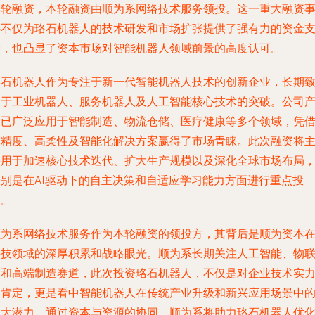
略轮融资，本轮融资由顺为系网络技术服务领投。这一重大融资
件不仅为珞石机器人的技术研发和市场扩张提供了强有力的资金
持，也凸显了资本市场对智能机器人领域前景的高度认可。
珞石机器人作为专注于新一代智能机器人技术的创新企业，长期
力于工业机器人、服务机器人及人工智能核心技术的突破。公司
品已广泛应用于智能制造、物流仓储、医疗健康等多个领域，凭
高精度、高柔性及智能化解决方案赢得了市场青睐。此次融资将
要用于加速核心技术迭代、扩大生产规模以及深化全球市场布局
特别是在AI驱动下的自主决策和自适应学习能力方面进行重点投
入。
顺为系网络技术服务作为本轮融资的领投方，其背后是顺为资本
科技领域的深厚积累和战略眼光。顺为系长期关注人工智能、物
网和高端制造赛道，此次投资珞石机器人，不仅是对企业技术实
的肯定，更是看中智能机器人在传统产业升级和新兴应用场景中
巨大潜力。通过资本与资源的协同，顺为系将助力珞石机器人优