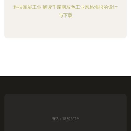
科技赋能工业 解读千库网灰色工业风格海报的设计
与下载
电话：1839647**