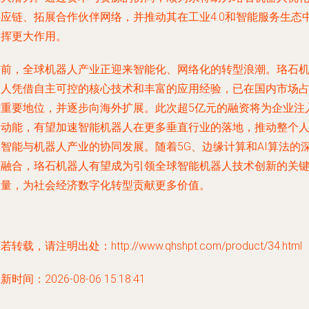
供应链、拓展合作伙伴网络，并推动其在工业4.0和智能服务生态
发挥更大作用。
当前，全球机器人产业正迎来智能化、网络化的转型浪潮。珞石
器人凭借自主可控的核心技术和丰富的应用经验，已在国内市场
据重要地位，并逐步向海外扩展。此次超5亿元的融资将为企业注
新动能，有望加速智能机器人在更多垂直行业的落地，推动整个
工智能与机器人产业的协同发展。随着5G、边缘计算和AI算法的
度融合，珞石机器人有望成为引领全球智能机器人技术创新的关
力量，为社会经济数字化转型贡献更多价值。
若转载，请注明出处：http://www.qhshpt.com/product/34.html
新时间：2026-08-06 15:18:41